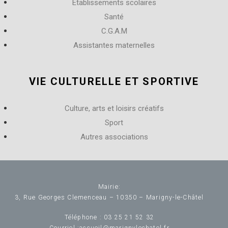
Etablissements scolaires
Santé
C.G.A.M
Assistantes maternelles
VIE CULTURELLE ET SPORTIVE
Culture, arts et loisirs créatifs
Sport
Autres associations
Mairie:
3, Rue Georges Clemenceau – 10350 – Marigny-le-Châtel
Téléphone :
03 25 21 52 32