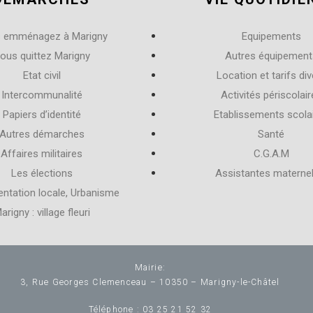
 emménagez à Marigny
Equipements
ous quittez Marigny
Autres équipement
Etat civil
Location et tarifs div
Intercommunalité
Activités périscolai
Papiers d’identité
Etablissements scola
Autres démarches
Santé
Affaires militaires
C.G.A.M
Les élections
Assistantes maternel
ntation locale, Urbanisme
arigny : village fleuri
Mairie:
3, Rue Georges Clemenceau – 10350 – Marigny-le-Châtel
Téléphone :
03 25 21 52 32