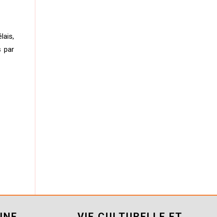
lais,
s par
NNE
VIE CULTURELLE ET